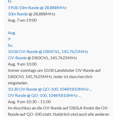
Fr.
19:00
10m Runde
@ 28,888MHz
10m Runde
@ 28,888MHz
Aug. 7 um 19:00
Aug.
9
So.
10:00
OV-Runde
@ DB0OVL, 145,7625MHz
OV-Runde
@ DB0OVL, 145,7625MHz
Aug. 9 um 10:00
Immer sonntags um 10:00 Landshuter OV-Runde auf
DB0OVL 145,7625MHz Jeder ist dazu herzlich
eingeladen.
10:30
OV Runde @ QO-100, 10489,810MHz ...
OV Runde @ QO-100, 10489,810MHz ...
Aug. 9 um 10:30 – 11:00
Im Anschluss an die OV-Runde auf DB0LA findet die OV-
Runde auf QO-100 statt. Natürlich sind auch alle anderen