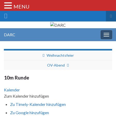
MENU
Suc
ums
Search for:
DARC
Navi
umsc
Weihnachtsfeier
OV-Abend
10m Runde
Kalender
Zum Kalender hinzufügen
Zu Timely-Kalender hinzufügen
Zu Google hinzufügen